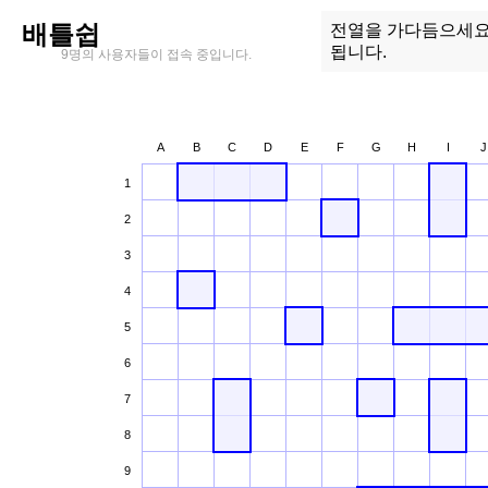
배틀쉽
전열을 가다듬으세요
됩니다.
9명의 사용자들이 접속 중입니다.
A
B
C
D
E
F
G
H
I
J
1
2
3
4
5
6
7
8
9